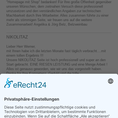
"Homepage mit Shop" bedanken! Für Ihre große Offenheit gegenüber
unseren Wünschen, dem zeitnahen Versuch diese professionell
umzusetzen und den verständlichen Angaben zur technischen
Machbarkeit durch Ihre Mitarbeiter. Alles zusammen führte zu einer
mehr als stimmigen Seite, wir freuen uns auf die weitere
Zusammenarbeit! Angelika & Jörg Belz, Belzweinbau
NIKOLITAZ
Lieber Herr Werner,
mit Ihnen habe ich die letzten Monate fast täglich verbracht....mit
einem tollen Ergebnis !!!
Unsere NIKOLITAZ Seite ist hoch professionell und super an den
Start gebracht. EINE RIESEN LEISTUNG und eine Menge Arbeit !
Alles ist genauso geworden, wie wir uns das vorgestellt haben.
Danke für Ihre Kompetenz, Geduld und die tolle
Zusammenarbeit/Ihre Monika Schmitz NIKOLITAZ Fashion Brand
Sebastian Schuster, Landrat des Rhein-Sieg-Kreises
Ich brauchte relativ kurzfristig eine professionelle Seite für meinen
Wahlkampf! Mario Werner hat das zügig und zuverlässig umgesetzt.
Die Seite wird jetzt auch von ihm betreut und zeitnah aktualisiert. Mit
der Zusammenarbeit bin ich äußerst zufrieden. Ich freue mich auf die
weitere erfolgreiche Kooperation mit der Agentur Werner und kann sie