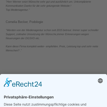
"Herr Werner setzt Wünsche sehr gut und ausführlich um. Unkomplizierte
Kommunikation Danke für die sehr gelungende Website !
Top Medienagentur."
Cornelia Becker, Podologie
"Werden von der Medienagentur schon seit 2015 betreut. Immer super schneller
Support, zeitnahe Umsetzung der Wünsche,immer Erinnerungen wegen
Neuerungen der DGSVO etc.
Kann diese Firma komplett weiter- empfehlen. Preis, Leistung top und sehr nette
Menschen? ."