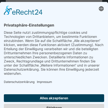
Website erstellnen für Firman in Webdesign
Troidorf, Lohmar, Niederkassel ...
Webdesign,
Lokales SEO
Konzepte zur Kundengewinnung SocialMedia Konzepte,
Werbekampagnen
Kunden in Troisdorf, Lohmar, Niederkassel ...
Webansicht
Druckversion
|
Sitemap
© 2026 Medienagentur Werner,
Webdesign Bonn, Wiehl,
Gummersbach, Köln, Königswinter,
Siegburg, Troisdorf, Hennef, Bornheim,
Niederkassel - Webdesigner &
Experten für Online Marketing,
Suchmaschinenoptimierung SEO
Agentur, Google AdWords SEA.